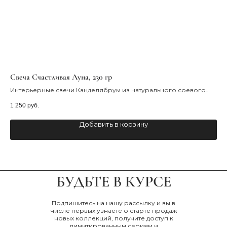
Свеча Счастливая Луна, 230 гр
Св
Интерьерные свечи Канделябрум из натурального соевого
сое
воска - это прекрасный выбор для тех, кто ценит эстетику,
1 250
руб.
2 3
безупречность и натуральность. Они являются украшением
любого интерьера, их дизайн и красивое исполнение придают
Добавить в корзину
атмосферу уюта и комфорта в доме.
БУДЬТЕ В КУРСЕ
Подпишитесь на нашу рассылку и вы в
числе первых узнаете о старте продаж
новых коллекций, получите доступ к
лимитированным сериям и