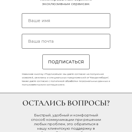
эксклюзивным сервисам.
ПОДПИСАТЬСЯ
Нажимая кнопку «Подписаться» вы даете согласие на получение
новостей, рекламы и специальных предложений от "Канделябрум",
также даете согласие с
политикой обработки персональных данных
и
пользовательским соглашением
.
ОСТАЛИСЬ ВОПРОСЫ?
Быстрый, удобный и комфортный
способ коммуникации при решении
любых проблем, это обратиться в
нашу клиентскую поддержку в