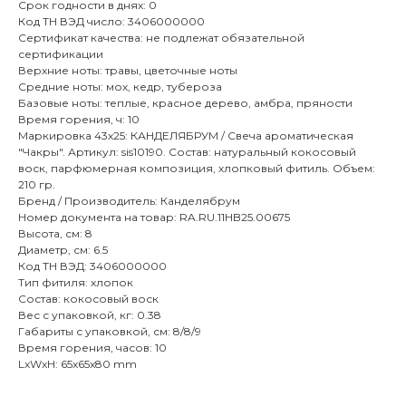
Срок годности в днях: 0
Код ТН ВЭД число: 3406000000
Сертификат качества: не подлежат обязательной
сертификации
Верхние ноты: травы, цветочные ноты
Средние ноты: мох, кедр, тубероза
Базовые ноты: теплые, красное дерево, амбра, пряности
Время горения, ч: 10
Маркировка 43х25: КАНДЕЛЯБРУМ / Свеча ароматическая
"Чакры". Артикул: sis10190. Состав: натуральный кокосовый
воск, парфюмерная композиция, хлопковый фитиль. Объем:
210 гр.
Бренд / Производитель: Канделябрум
Номер документа на товар: RA.RU.11HB25.00675
Высота, см: 8
Диаметр, см: 6.5
Код ТН ВЭД: 3406000000
Тип фитиля: хлопок
Состав: кокосовый воск
Вес с упаковкой, кг: 0.38
Габариты с упаковкой, см: 8/8/9
Время горения, часов: 10
LxWxH: 65x65x80 mm