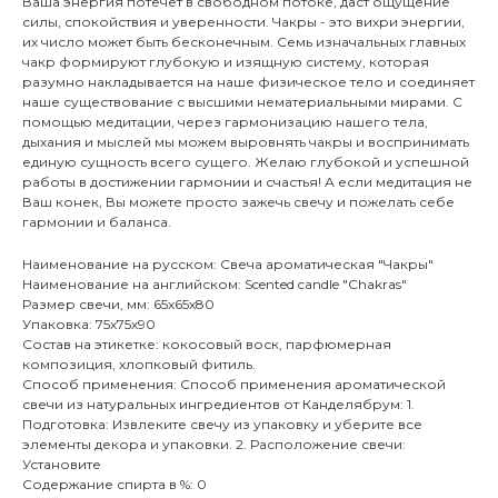
Ваша энергия потечет в свободном потоке, даст ощущение
силы, спокойствия и уверенности. Чакры - это вихри энергии,
их число может быть бесконечным. Семь изначальных главных
чакр формируют глубокую и изящную систему, которая
разумно накладывается на наше физическое тело и соединяет
наше существование с высшими нематериальными мирами. С
помощью медитации, через гармонизацию нашего тела,
дыхания и мыслей мы можем выровнять чакры и воспринимать
единую сущность всего сущего. Желаю глубокой и успешной
работы в достижении гармонии и счастья! А если медитация не
Ваш конек, Вы можете просто зажечь свечу и пожелать себе
гармонии и баланса.
Наименование на русском: Свеча ароматическая "Чакры"
Наименование на английском: Scented candle "Chakras"
Размер свечи, мм: 65х65х80
Упаковка: 75х75х90
Состав на этикетке: кокосовый воск, парфюмерная
композиция, хлопковый фитиль.
Способ применения: Способ применения ароматической
свечи из натуральных ингредиентов от Канделябрум: 1.
Подготовка: Извлеките свечу из упаковку и уберите все
элементы декора и упаковки. 2. Расположение свечи:
Установите
Содержание спирта в %: 0