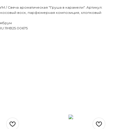
 / Свеча ароматическая "Груша в карамели". Артикул:
й кокосовый воск, парфюмерная композиция, хлопковый
лябрум
RU.11HB25.00675