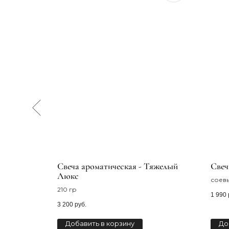
30 гр
Cвеча ароматическая - Тяжелый
Свеч
Люкс
брум из
соевы
- это
210 гр
1 990
то ценит
3 200
руб.
я
Добавить в корзину
До
ра, их