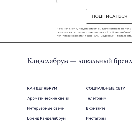
ПОДПИСАТЬСЯ
Нажимая кнопку «Подписаться» вы даете согласие на полу
рекламы и специальных предложений от "Канделябрум", та
политикой обработки персональных данных
и
пользоват
Канделябрум — локальный бренд 
КАНДЕЛЯБРУМ
СОЦИАЛЬНЫЕ СЕТИ
Ароматические свечи
Телеграмм
Интерьерные свечи
Вконтакте
Бренд Канделябрум
Инстаграм