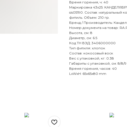
Время горения, ч: 40
Маркировка 43х25: КАНДЕЛЯБРУМ
sis05190. Состав: натуральны
фитиль. Объем: 210 гр.
Бренд / Производитель: Канде
Номер документа на товар: RA.
Высота, см: 8
Диаметр, см: 6.5
Код ТН ВЭД: 3406000000
Тип фитиля: хлопок
Состав: кокосовый воск
Вес с упаковкой, кг: 0.38
Габариты с упаковкой, см: 8/8/9
Время горения, часов: 40
LxWxH: 65x65x80 mm