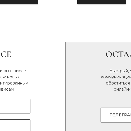
РСЕ
ОСТА
и вы в числе
Быстрый,
даж новых
коммуникации
имитированным
обратиться
рвисам.
онлайн-
ТЕЛЕГР