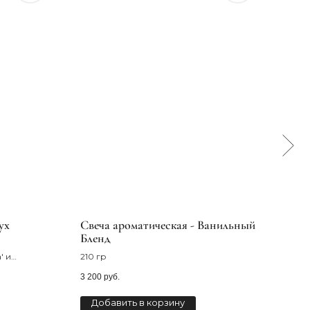
ух
Cвеча ароматическая - Ванильный
Cве
Бленд
Крас
' и
210 гр
2 200
пла и чуда
3 200
руб.
Добавить в корзину
До