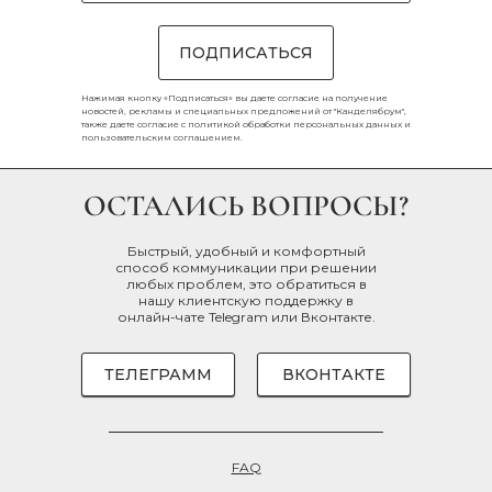
ПОДПИСАТЬСЯ
Нажимая кнопку «Подписаться» вы даете согласие на получение
новостей, рекламы и специальных предложений от "Канделябрум",
также даете согласие с
политикой обработки персональных данных
и
пользовательским соглашением
.
ОСТАЛИСЬ ВОПРОСЫ?
Быстрый, удобный и комфортный
способ коммуникации при решении
любых проблем, это обратиться в
нашу клиентскую поддержку в
онлайн-чате
Telegram
или
Вконтакте
.
ТЕЛЕГРАММ
ВКОНТАКТЕ
FAQ