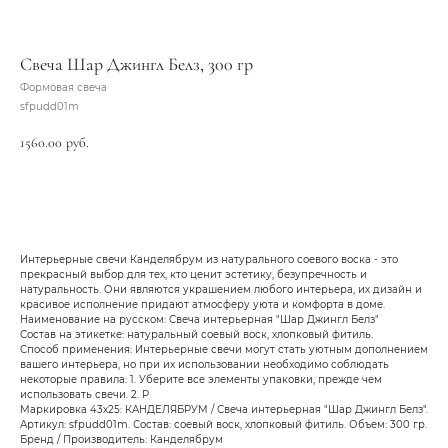
Свеча Шар Джингл Белз, 300 гр
Формовая свеча
sfpudd01m
1560.00
руб.
Добавить в корзину
Интерьерные свечи Канделябрум из натурального соевого воска - это
прекрасный выбор для тех, кто ценит эстетику, безупречность и
натуральность. Они являются украшением любого интерьера, их дизайн и
красивое исполнение придают атмосферу уюта и комфорта в доме.
Наименование на русском: Свеча интерьерная "Шар Джингл Белз"
Состав на этикетке: натуральный соевый воск, хлопковый фитиль.
Способ применения: Интерьерные свечи могут стать уютным дополнением
вашего интерьера, но при их использовании необходимо соблюдать
некоторые правила: 1. Уберите все элементы упаковки, прежде чем
использовать свечи. 2. Р
Маркировка 43х25: КАНДЕЛЯБРУМ / Свеча интерьерная "Шар Джингл Белз".
Артикул: sfpudd01m. Состав: соевый воск, хлопковый фитиль. Объем: 300 гр.
Бренд / Производитель: Канделябрум