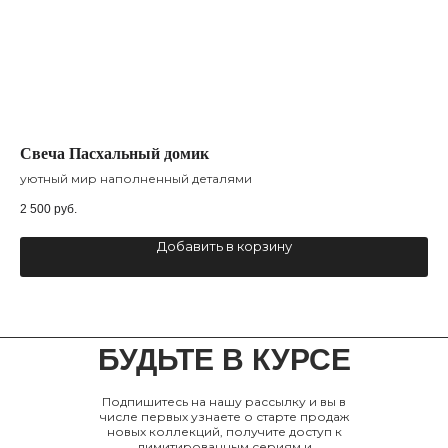
Свеча Пасхальный домик
Св
уютный мир наполненный деталями
сое
2 500
руб.
1 5
Добавить в корзину
БУДЬТЕ В КУРСЕ
Подпишитесь на нашу рассылку и вы в
числе первых узнаете о старте продаж
новых коллекций, получите доступ к
лимитированным сериям и