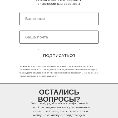
эксклюзивным сервисам.
ПОДПИСАТЬСЯ
Нажимая кнопку «Подписаться» вы даете согласие на получение
новостей, рекламы и специальных предложений от "Канделябрум",
также даете согласие с
политикой обработки персональных данных
и
пользовательским соглашением
.
ОСТАЛИСЬ
ВОПРОСЫ?
Быстрый, удобный и комфортный
способ коммуникации при решении
любых проблем, это обратиться в
нашу клиентскую поддержку в