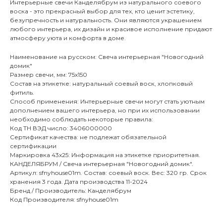
Интерьерные свечи Канделябрум из натурального соевого
воска - это прекрасный выбор для тех, кто ценит эстетику,
безупречность и натуральность. Они являются украшением
любого интерьера, их дизайн и красивое исполнение придают
атмосферу уюта и комфорта в доме.
Наименование на русском: Свеча интерьерная "Новогодний
домик"
Размер свечи, мм: 75х150
Состав на этикетке: натуральный соевый воск, хлопковый
фитиль.
Способ применения: Интерьерные свечи могут стать уютным
дополнением вашего интерьера, но при их использовании
необходимо соблюдать некоторые правила:
Код ТН ВЭД число: 3406000000
Сертификат качества: не подлежат обязательной
сертификации
Маркировка 43х25: Информация на этикетке приоритетная.
КАНДЕЛЯБРУМ / Свеча интерьерная "Новогодний домик".
Артикул: sfnyhouse01m. Состав: соевый воск. Вес: 320 гр. Срок
хранения 3 года. Дата производства 11-2024
Бренд / Производитель: Канделябрум
Код Производителя: sfnyhouse01m