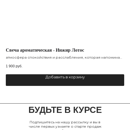
Cвеча ароматическая - Инжир Лотос
Cв
атмосфера спокойствия и расслабления, которая напоминая
эт
о летних днях в живописных садах
1 900
руб.
1 9
Добавить в корзину
БУДЬТЕ В КУРСЕ
Подпишитесь на нашу рассылку и вы в
числе первых узнаете о старте продаж