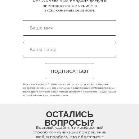
новых коллекций, получите доступ к
лимитированным сериям и
эксклюзивным сервисам.
ПОДПИСАТЬСЯ
Нажимая кнопку «Подписаться» вы даете согласие на получение
новостей, рекламы и специальных предложений от "Канделябрум",
также даете согласие с
политикой обработки персональных данных
и
пользовательским соглашением
.
ОСТАЛИСЬ
ВОПРОСЫ?
Быстрый, удобный и комфортный
способ коммуникации при решении
любых проблем, это обратиться в