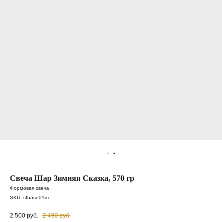
Свеча Шар Зимняя Cказка, 570 гр
Формовая свеча
SKU:
sfbasn01m
2 500
руб.
2 490
руб.