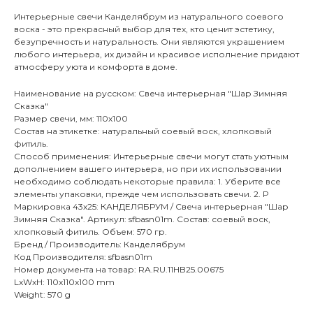
Интерьерные свечи Канделябрум из натурального соевого
воска - это прекрасный выбор для тех, кто ценит эстетику,
безупречность и натуральность. Они являются украшением
любого интерьера, их дизайн и красивое исполнение придают
атмосферу уюта и комфорта в доме.
Наименование на русском: Свеча интерьерная "Шар Зимняя
Cказка"
Размер свечи, мм: 110х100
Состав на этикетке: натуральный соевый воск, хлопковый
фитиль.
Способ применения: Интерьерные свечи могут стать уютным
дополнением вашего интерьера, но при их использовании
необходимо соблюдать некоторые правила: 1. Уберите все
элементы упаковки, прежде чем использовать свечи. 2. Р
Маркировка 43х25: КАНДЕЛЯБРУМ / Свеча интерьерная "Шар
Зимняя Cказка". Артикул: sfbasn01m. Состав: соевый воск,
хлопковый фитиль. Объем: 570 гр.
Бренд / Производитель: Канделябрум
Код Производителя: sfbasn01m
Номер документа на товар: RA.RU.11HB25.00675
LxWxH: 110x110x100 mm
Weight: 570 g