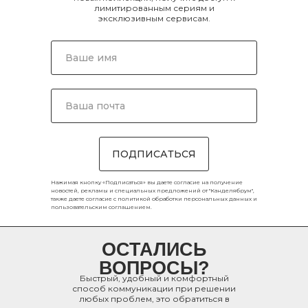
лимитированным сериям и
эксклюзивным сервисам.
ПОДПИСАТЬСЯ
Нажимая кнопку «Подписаться» вы даете согласие на получение
новостей, рекламы и специальных предложений от "Канделябрум",
также даете согласие с
политикой обработки персональных данных
и
пользовательским соглашением
.
ОСТАЛИСЬ
ВОПРОСЫ?
Быстрый, удобный и комфортный
способ коммуникации при решении
любых проблем, это обратиться в