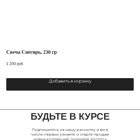
Свеча Снегирь, 230 гр
Cв
210
1 200
руб.
3 2
Добавить в корзину
БУДЬТЕ В КУРСЕ
Подпишитесь на нашу рассылку и вы в
числе первых узнаете о старте продаж
новых коллекций, получите доступ к