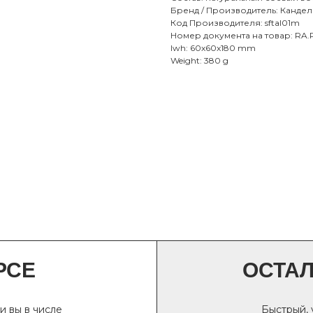
Бренд / Производитель: Канде
Код Производителя: sftal01m
Номер документа на товар: RA.
lwh: 60x60x180 mm
Weight: 380 g
РСЕ
ОСТА
и вы в числе
Быстрый,