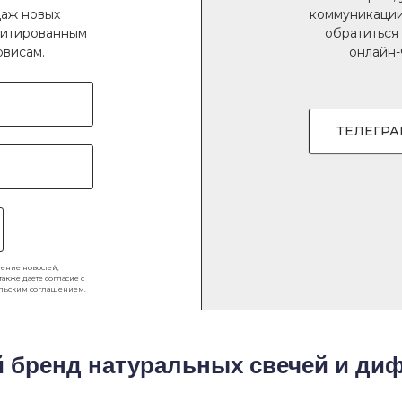
даж новых
коммуникации
имитированным
обратиться
рвисам.
онлайн-
ТЕЛЕГР
чение новостей,
кже даете согласие с
ельским соглашением
.
 бренд натуральных свечей и ди