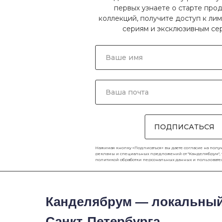
первых узнаете о старте про
коллекций, получите доступ к л
сериям и эксклюзивным се
ПОДПИСАТЬСЯ
Нажимая кнопку «Подписаться» вы даете согласие на полу
рекламы и специальных предложений от "Канделябрум", та
политикой обработки персональных данных
и
пользоват
Канделябрум — локальный
Санкт-Петербурга.