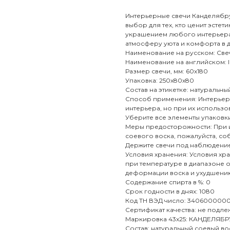
Интерьерные свечи Канделябру
выбор для тех, кто ценит эстет
украшением любого интерьера,
атмосферу уюта и комфорта в 
Наименование на русском: Све
Наименование на английском: Int
Размер свечи, мм: 60х180
Упаковка: 250х80х80
Состав на этикетке: натуральны
Способ применения: Интерьерн
интерьера, но при их использо
Уберите все элементы упаковки,
Меры предосторожности: При 
соевого воска, пожалуйста, с
Держите свечи под наблюдение
Условия хранения: Условия хра
при температуре в диапазоне от
деформации воска и ухудшению
Содержание спирта в %: 0
Срок годности в днях: 1080
Код ТН ВЭД число: 340600000
Сертификат качества: не подл
Маркировка 43х25: КАНДЕЛЯБРУМ 
Состав: натуральный соевый во