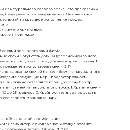
м из натурального соевого воска - это прекрасный
ику, безупречность и натуральность. Они являются
 их дизайн и красивое исполнение придают
доме.
ча интерьерная "Альва"
erior Candle "Alva"
й соевый воск, хлопковый фитиль.
ые свечи могут стать уютным дополнением вашего
вании необходимо соблюдать некоторые правила: 1.
 прежде чем использовать свечи. 2. Р
использовании свечей Канделябрум из натурального
облюдайте следующие меры предосторожности: 1.
м. Никогда не оставляйте горящую свечу без пр
нения свечей из натурального воска: 1. Храните свечи
 10 до 25 градусов С. Крайности температур ведут к
 его свойств. Возможно нару
0
ежат обязательной сертификации
/ Свеча интерьерная "Альва". Артикул: sftal01m.
ск, хлопковый фитиль. Объем: 380 гр.