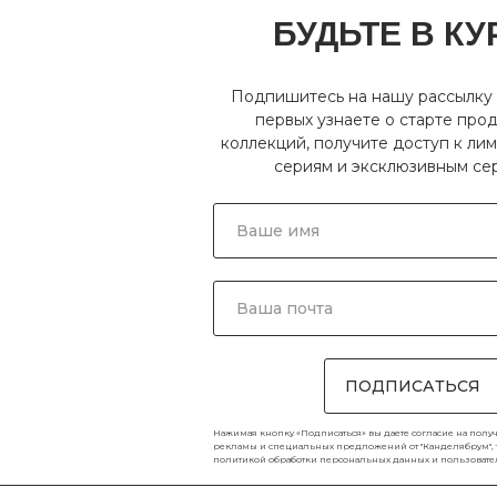
БУДЬТЕ В КУ
Подпишитесь на нашу рассылку 
первых узнаете о старте про
коллекций, получите доступ к л
сериям и эксклюзивным се
ПОДПИСАТЬСЯ
Нажимая кнопку «Подписаться» вы даете согласие на полу
рекламы и специальных предложений от "Канделябрум", та
политикой обработки персональных данных
и
пользоват