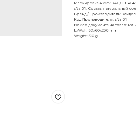
Маркировка 43х25: КАНДЕЛЯБРУМ
sftal01l. Состав: натуральный с
Бренд / Производитель: Канде
Код Производителя: sftal01l
Номер документа на товар: RA.
LxWxH: 60x60x230 mm
Weight: 510 g