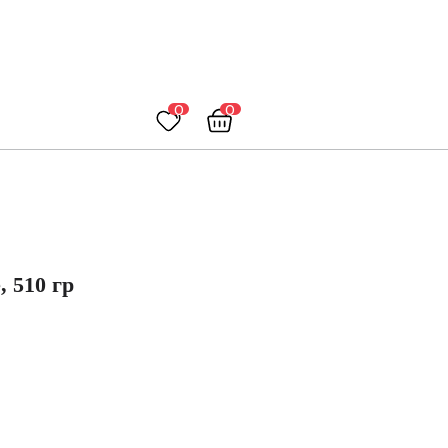
0
0
 510 гр