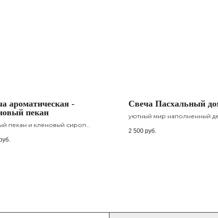
а ароматическая -
Свеча Пасхальный до
новый пекан
уютный мир наполненный д
ый пекан и кленовый сироп
2 500
руб.
ают согревающую и благородную
руб.
озицию