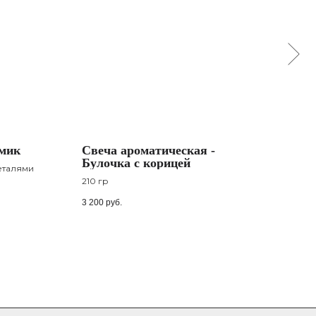
мик
Cвеча ароматическая -
Cве
Булочка с корицей
Ван
еталями
210 гр
это 
равн
3 200
руб.
1 900