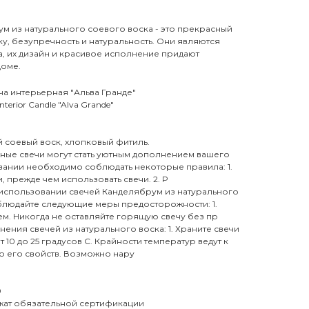
м из натурального соевого воска - это прекрасный
ику, безупречность и натуральность. Они являются
 их дизайн и красивое исполнение придают
доме.
ча интерьерная "Альва Гранде"
erior Candle "Alva Grande"
й соевый воск, хлопковый фитиль.
ые свечи могут стать уютным дополнением вашего
вании необходимо соблюдать некоторые правила: 1.
 прежде чем использовать свечи. 2. Р
использовании свечей Канделябрум из натурального
облюдайте следующие меры предосторожности: 1.
м. Никогда не оставляйте горящую свечу без пр
нения свечей из натурального воска: 1. Храните свечи
 10 до 25 градусов С. Крайности температур ведут к
 его свойств. Возможно нару
0
ежат обязательной сертификации