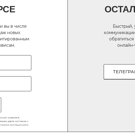
РСЕ
ОСТА
и вы в числе
Быстрый,
даж новых
коммуникации
имитированным
обратиться
рвисам.
онлайн-
ТЕЛЕГР
чение новостей,
кже даете согласие с
ельским соглашением
.