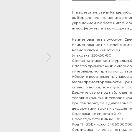
Интерьерные свечи Канделябру
выбор для тех, кто ценит эстет
украшением любого интерьера,
атмосферу уюта и комфорта в 
Наименование на русском: Све
Наименование на английском: Int
Размер свечи, мм: 60х230
Упаковка: 250х80х80
Состав на этикетке: натуральны
Способ применения: Интерьерн
интерьера, но при их использо
Уберите все элементы упаковки,
Меры предосторожности: При 
соевого воска, пожалуйста, с
Держите свечи под наблюдение
Условия хранения: Условия хра
при температуре в диапазоне от
деформации воска и ухудшению
Содержание спирта в %: 0
Срок годности в днях: 1080
Код ТН ВЭД число: 340600000
Сертификат качества: не подл