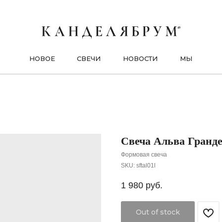
НОВОЕ
СВЕЧИ
НОВОСТИ
МЫ
Свеча Альва Гранде,
Формовая свеча
SKU:
sftal01l
1 980
руб.
Out of stock