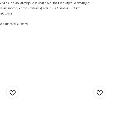
 / Свеча интерьерная "Альва Гранде". Артикул:
оевый воск, хлопковый фитиль. Объем: 510 гр.
лябрум
RU.11HB25.00675