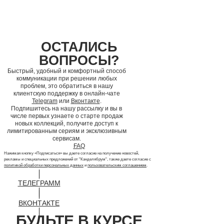
ОСТАЛИСЬ
ВОПРОСЫ?
Быстрый, удобный и комфортный способ
коммуникации при решении любых
проблем, это обратиться в нашу
клиентскую поддержку в онлайн-чате
Telegram
или
Вконтакте
.
Подпишитесь на нашу рассылку и вы в
числе первых узнаете о старте продаж
новых коллекций, получите доступ к
лимитированным сериям и эксклюзивным
сервисам.
FAQ
Нажимая кнопку «Подписаться» вы даете согласие на получение новостей,
рекламы и специальных предложений от "Канделябрум", также даете согласие с
политикой обработки персональных данных
и
пользовательским соглашением
.
ТЕЛЕГРАММ
ВКОНТАКТЕ
БУДЬТЕ В КУРСЕ